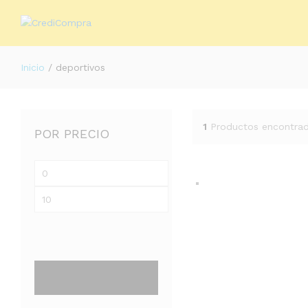
Inicio
/
deportivos
1
Productos encontra
POR PRECIO
Precio
mínimo
Precio
máximo
Filtrar