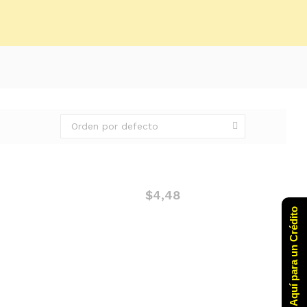
Orden por defecto
$
4,48
Click Aquí para un Crédito