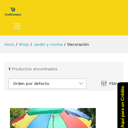
cio
cio
nimo
ximo
Inicio
/
Shop
/
Jardin y cocina
/
Decoración
1
Productos encontrados
Orden por defecto
Filtro
Click Aquí para un Crédito