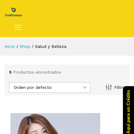
cio
cio
nimo
ximo
Inicio
/
Shop
/
Salud y Belleza
5
Productos encontrados
Orden por defecto
Filtro
Click Aquí para un Crédito