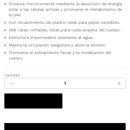
Produce microcorriente mediante la absorción de energía
solar a las células activas y promueve el metabolismo de
la piel.
Con recubrimiento de platino ideal para pieles sensibles.
288 caras cortadas, listas para cada esquina del cuerpo.
Estructura impermeable resistente al agua.
Mejora la circulación sanguínea y alivia la tensión,
Promueve el estiramiento facial y la modelación del
cuerpo.
Cantidad
Masajeador
3D
para
Cuerpo
Añadir al carrito
y
Rostro
candidad