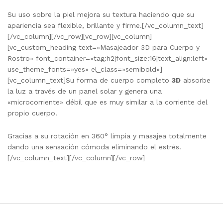
Su uso sobre la piel mejora su textura haciendo que su
apariencia sea flexible, brillante y firme.[/vc_column_text]
[/vc_column][/vc_row][vc_row][vc_column]
[vc_custom_heading text=»Masajeador 3D para Cuerpo y
Rostro» font_container=»tag:h2|font_size:16|text_align:left»
use_theme_fonts=»yes» el_class=»semibold»]
[vc_column_text]Su forma de cuerpo completo
3D
absorbe
la luz a través de un panel solar y genera una
«microcorriente» débil que es muy similar a la corriente del
propio cuerpo.
Gracias a su rotación en 360° limpia y masajea totalmente
dando una sensación cómoda eliminando el estrés.
[/vc_column_text][/vc_column][/vc_row]