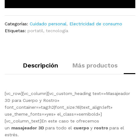
Click aquí para Comprar con un Crédito
Categorías:
Cuidado personal
,
Electricidad de consumo
Etiquetas:
portatil
,
tecnología
Descripción
Más productos
[vc_row][vc_column][vc_custom_heading text=»Masajeador
3D para Cuerpo y Rostro»
font_container=»tag:h2|font_size:16|text_align:left»
use_theme_fonts=»yes» el_class=»semibold»]
[vc_column_text]En este caso te ofrecemos
un
masajeador
3D
para todo el
cuerpo
y
rostro
para el
estrés.