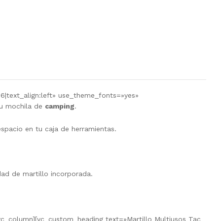
6|text_align:left» use_theme_fonts=»yes»
tu mochila de
camping
.
spacio en tu caja de herramientas.
ad de martillo incorporada.
c_column][vc_custom_heading text=»Martillo Multiusos Tac