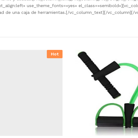
ext_align:left» use_theme_fonts=»yes» el_class=»semibold»][vc_c
dad de una caja de herramientas.[/vc_column_text][/vc_column][/v
Hot