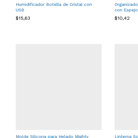
Humidificador Botella de Cristal con
Organizado
USB
con Espejo
$
15,63
$
10,42
$
15,63
$
10,42
Molde Silicona para Helado Mighty
Linterna S