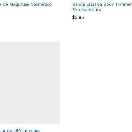
r de Maquillaje Cosmético
Banda Elástica Body Trimmer
Entrenamiento
$
3,85
$
3,85
olar de 450 Lúmenes