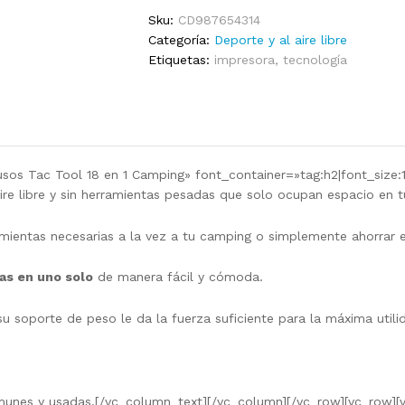
Camping
Sku:
CD987654314
candidad
Categoría:
Deporte y al aire libre
Etiquetas:
impresora
,
tecnología
sos Tac Tool 18 en 1 Camping» font_container=»tag:h2|font_size:1
ire libre y sin herramientas pesadas que solo ocupan espacio en 
amientas necesarias a la vez a tu camping o simplemente ahorrar e
as en uno solo
de manera fácil y cómoda.
oporte de peso le da la fuerza suficiente para la máxima utilid
unes y usadas.[/vc_column_text][/vc_column][/vc_row][vc_row][v