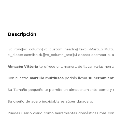
Descripción
[vc_row][vc_column][vc_custom_heading text=»Martillo Multiu
el_class=»semibold»][vc_column_text]Si deseas acampar al a
Almacén Vittoria
te ofrece una manera de llevar varias herr
Con nuestro
martillo multiusos
podrás llevar
18 herramient
Su Tamaño pequeño le permite un almacenamiento cómo y su s
Su diseño de acero inoxidable es súper duradero.
Puedes usarlo diario como herramientas domésticas más com