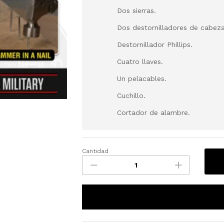
Dos sierras.
Dos destornilladores de cabeza
Destornillador Phillips.
Cuatro llaves.
Un pelacables.
Cuchillo.
Cortador de alambre.
Cantidad
Martillo
A
Multiusos
Tac
Tool
Click aquí
18
en
1